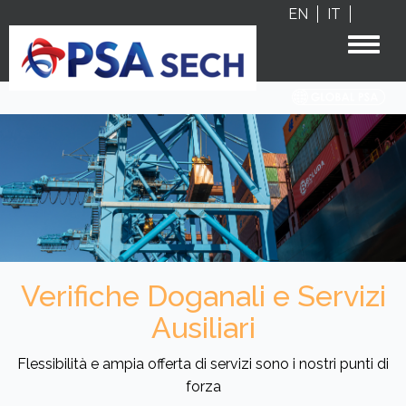
Salta
EN
IT
al
Toggl
contenuto
naviga
principale
Verifiche Doganali e Servizi
Ausiliari
Flessibilità e ampia offerta di servizi sono i nostri punti di
forza